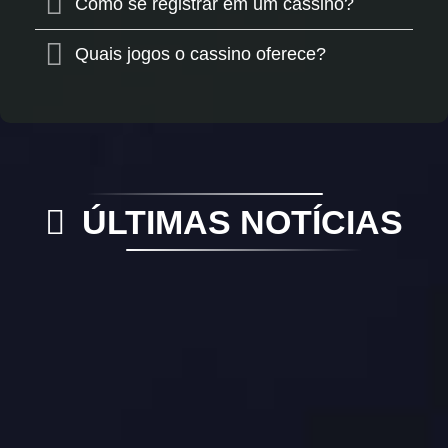
Como se registrar em um cassino?
Quais jogos o cassino oferece?
ÚLTIMAS NOTÍCIAS