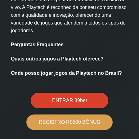
vivo. A Playtech é reconhecida por seu compromisso
com a qualidade e inovação, oferecendo uma
variedade de jogos que atendem a todos os tipos de
jogadores.
Perguntas Frequentes
Quais outros jogos a Playtech oferece?
Onde posso jogar jogos da Playtech no Brasil?
ENTRAR 89bet
REGISTRO R$500 BÔNUS