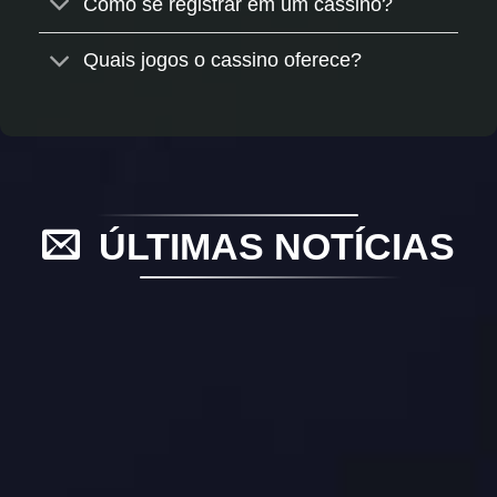
Como se registrar em um cassino?
Quais jogos o cassino oferece?
ÚLTIMAS NOTÍCIAS