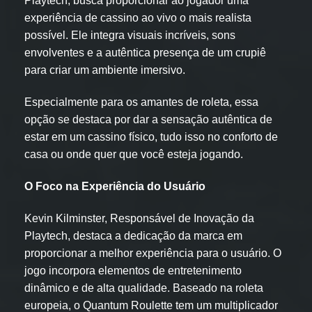
Playtech, busca proporcionar ao jogador uma
experiência de cassino ao vivo o mais realista
possível. Ele integra visuais incríveis, sons
envolventes e a autêntica presença de um crupiê
para criar um ambiente imersivo.
Especialmente para os amantes de roleta, essa
opção se destaca por dar a sensação autêntica de
estar em um cassino físico, tudo isso no conforto de
casa ou onde quer que você esteja jogando.
O Foco na Experiência do Usuário
Kevin Kilminster, Responsável de Inovação da
Playtech, destaca a dedicação da marca em
proporcionar a melhor experiência para o usuário. O
jogo incorpora elementos de entretenimento
dinâmico e de alta qualidade. Baseado na roleta
europeia, o Quantum Roulette tem um multiplicador