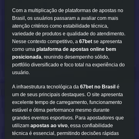
Com a multiplicação de plataformas de apostas no
Brasil, os usuários passaram a avaliar com mais
atenção critérios como estabilidade técnica,
variedade de produtos e qualidade do atendimento.
Nesse contexto competitivo, a
67bet
se apresenta
como uma
plataforma de apostas online bem
posicionada
, reunindo desempenho sólido,
portfólio diversificado e foco total na experiência do
usuário.
A infraestrutura tecnológica da
67bet no Brasil
é
um de seus principais destaques. O site apresenta
excelente tempo de carregamento, funcionamento
estável e ótima performance mesmo durante
grandes eventos esportivos. Para apostadores que
utilizam
apostas ao vivo
, essa confiabilidade
técnica é essencial, permitindo decisões rápidas