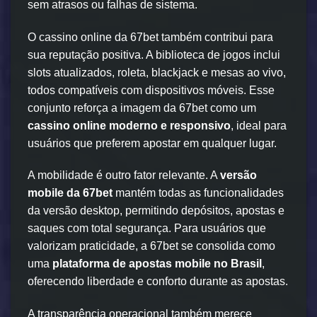
sem atrasos ou falhas de sistema.
O cassino online da 67bet também contribui para
sua reputação positiva. A biblioteca de jogos inclui
slots atualizados, roleta, blackjack e mesas ao vivo,
todos compatíveis com dispositivos móveis. Esse
conjunto reforça a imagem da 67bet como um
cassino online moderno e responsivo
, ideal para
usuários que preferem apostar em qualquer lugar.
A mobilidade é outro fator relevante. A
versão
mobile da 67bet
mantém todas as funcionalidades
da versão desktop, permitindo depósitos, apostas e
saques com total segurança. Para usuários que
valorizam praticidade, a 67bet se consolida como
uma
plataforma de apostas mobile no Brasil
,
oferecendo liberdade e conforto durante as apostas.
A transparência operacional também merece