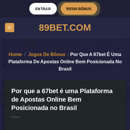
R$500 BÔNUS
ENTRAR
89BET.COM
Home
/
Jogos De Bônus
/
Por Que A 67bet É Uma
Plataforma De Apostas Online Bem Posicionada No
Brasil
Por que a 67bet é uma Plataforma
de Apostas Online Bem
Posicionada no Brasil