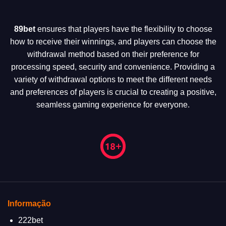
89bet
ensures that players have the flexibility to choose
how to receive their winnings, and players can choose the
withdrawal method based on their preference for
processing speed, security and convenience. Providing a
variety of withdrawal options to meet the different needs
and preferences of players is crucial to creating a positive,
seamless gaming experience for everyone.
Informação
222bet