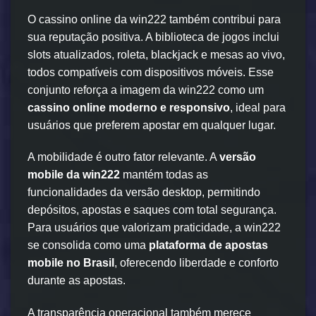
O cassino online da win222 também contribui para
sua reputação positiva. A biblioteca de jogos inclui
slots atualizados, roleta, blackjack e mesas ao vivo,
todos compatíveis com dispositivos móveis. Esse
conjunto reforça a imagem da win222 como um
cassino online moderno e responsivo
, ideal para
usuários que preferem apostar em qualquer lugar.
A mobilidade é outro fator relevante. A
versão
mobile da win222
mantém todas as
funcionalidades da versão desktop, permitindo
depósitos, apostas e saques com total segurança.
Para usuários que valorizam praticidade, a win222
se consolida como uma
plataforma de apostas
mobile no Brasil
, oferecendo liberdade e conforto
durante as apostas.
A transparência operacional também merece