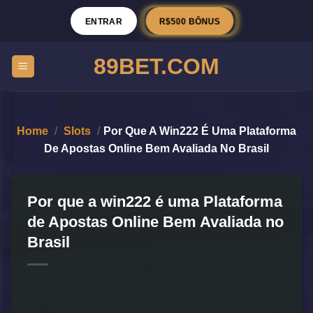
R$500 BÔNUS
ENTRAR
89BET.COM
Home
/
Slots
/
Por Que A Win222 É Uma Plataforma
De Apostas Online Bem Avaliada No Brasil
Por que a win222 é uma Plataforma
de Apostas Online Bem Avaliada no
Brasil