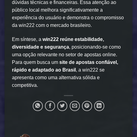
dúvidas técnicas e financeiras. Essa atenção ao
público local melhora significativamente a
experiência do usuário e demonstra o compromisso
da win222 com o mercado brasileiro.
Em síntese, a
win222 reúne estabilidade,
diversidade e segurança
, posicionando-se como
uma opção relevante no setor de apostas online.
Para quem busca um
site de apostas confiável,
rápido e adaptado ao Brasil
, a win222 se
apresenta como uma alternativa sólida e
competitiva.