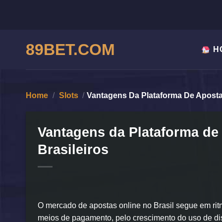
89BET.COM
H
Home
/
Slots
/
Vantagens Da Plataforma De Aposta
Vantagens da Plataforma de
Brasileiros
O mercado de apostas online no Brasil segue em rit
meios de pagamento, pelo crescimento do uso de dis