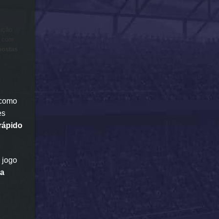
sição
, com
postas
 como
es
rápido
 jogo
na