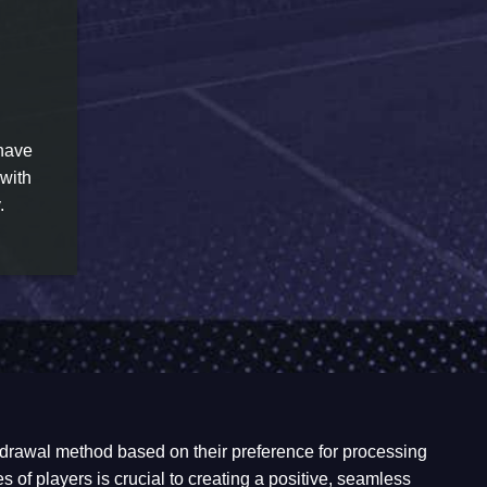
 have
 with
.
thdrawal method based on their preference for processing
 of players is crucial to creating a positive, seamless