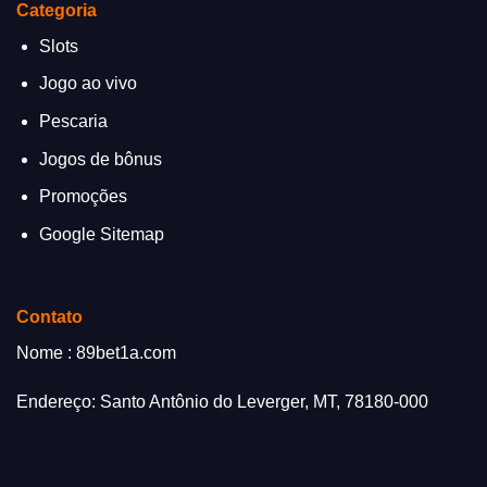
Categoria
Slots
Jogo ao vivo
Pescaria
Jogos de bônus
Promoções
Google Sitemap
Contato
Nome : 89bet1a.com
Endereço: Santo Antônio do Leverger, MT, 78180-000