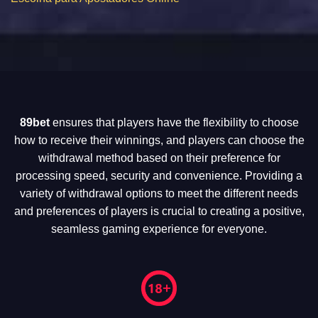
89bet
ensures that players have the flexibility to choose
how to receive their winnings, and players can choose the
withdrawal method based on their preference for
processing speed, security and convenience. Providing a
variety of withdrawal options to meet the different needs
and preferences of players is crucial to creating a positive,
seamless gaming experience for everyone.