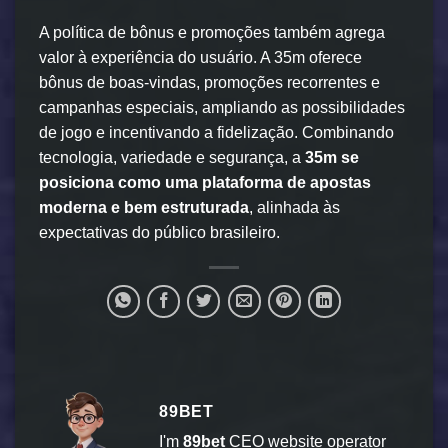
A política de bônus e promoções também agrega
valor à experiência do usuário. A 35m oferece
bônus de boas-vindas, promoções recorrentes e
campanhas especiais, ampliando as possibilidades
de jogo e incentivando a fidelização. Combinando
tecnologia, variedade e segurança, a
35m se
posiciona como uma plataforma de apostas
moderna e bem estruturada
, alinhada às
expectativas do público brasileiro.
89BET
I'm
89bet
CEO website operator