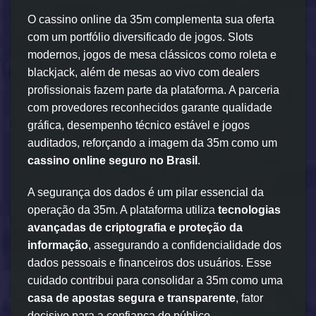
O cassino online da 35m complementa sua oferta
com um portfólio diversificado de jogos. Slots
modernos, jogos de mesa clássicos como roleta e
blackjack, além de mesas ao vivo com dealers
profissionais fazem parte da plataforma. A parceria
com provedores reconhecidos garante qualidade
gráfica, desempenho técnico estável e jogos
auditados, reforçando a imagem da 35m como um
cassino online seguro no Brasil
.
A segurança dos dados é um pilar essencial da
operação da 35m. A plataforma utiliza
tecnologias
avançadas de criptografia e proteção da
informação
, assegurando a confidencialidade dos
dados pessoais e financeiros dos usuários. Esse
cuidado contribui para consolidar a 35m como uma
casa de apostas segura e transparente
, fator
decisivo para a confiança do público.