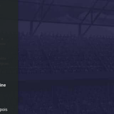
e
 e
mite
ilita
égicas.
ine
pois