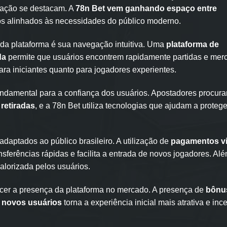
gação se destacam. A
78n Bet vem ganhando espaço entre
os alinhados às necessidades do público moderno.
 da plataforma é sua navegação intuitiva. Uma
plataforma de
da
permite que usuários encontrem rapidamente partidas e mer
para iniciantes quanto para jogadores experientes.
ndamental para a confiança dos usuários. Apostadores procur
 retiradas
, e a 78n Bet utiliza tecnologias que ajudam a protege
aptados ao público brasileiro. A utilização de
pagamentos vi
nsferências rápidas e facilita a entrada de novos jogadores. Al
alorizada pelos usuários.
cer a presença da plataforma no mercado. A presença de
bônu
a novos usuários
torna a experiência inicial mais atrativa e inc