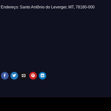
Endereço: Santo Antônio do Leverger, MT, 78180-000