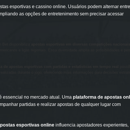
ostas esportivas e cassino online. Usuários podem alternar entr
ampliando as opções de entretenimento sem precisar acessar
n Bet disponibiliza
apostas esportivas em diversas competições nacionais
mericanos e ligas regionais. Essa diversidade amplia as possibilidades e per
a de apostas esportivas com partidas e estatísticas em tempo real
possib
lizadas durante o jogo, oferecendo mais informações para decisões estrat
 é essencial no mercado atual. Uma
plataforma de apostas onl
mpanhar partidas e realizar apostas de qualquer lugar com
postas esportivas online
influencia apostadores experientes, 