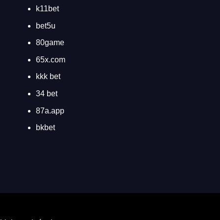
k11bet
bet5u
80game
65x.com
kkk bet
34 bet
87a.app
bkbet