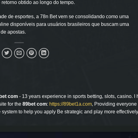
retorno obtido ao longo do tempo.
ade de esportes, a 78n Bet vem se consolidando como uma
online disponíveis para usuários brasileiros que buscam uma
 de apostas.
bet com
- 13 years experience in sports betting, slots, casino. I
ite for the
89bet com
:
https://89bet1a.com
, Providing everyone
 system to help you apply Be strategic and play more effectively