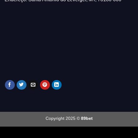
Copyright 2025 ©
89bet