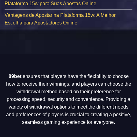
Plataforma 15w para Suas Apostas Online
Vantagens de Apostar na Plataforma 15w: A Melhor
Escolha para Apostadores Online
89bet
ensures that players have the flexibility to choose
how to receive their winnings, and players can choose the
withdrawal method based on their preference for
processing speed, security and convenience. Providing a
variety of withdrawal options to meet the different needs
and preferences of players is crucial to creating a positive,
seamless gaming experience for everyone.