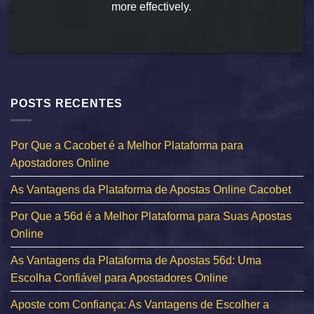
more effectively.
POSTS RECENTES
Por Que a Cacobet é a Melhor Plataforma para
Apostadores Online
As Vantagens da Plataforma de Apostas Online Cacobet
Por Que a 56d é a Melhor Plataforma para Suas Apostas
Online
As Vantagens da Plataforma de Apostas 56d: Uma
Escolha Confiável para Apostadores Online
Aposte com Confiança: As Vantagens de Escolher a