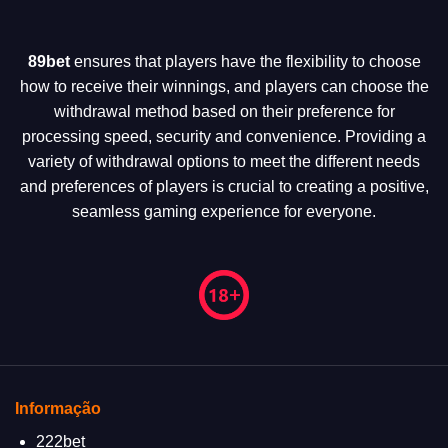
89bet
ensures that players have the flexibility to choose
how to receive their winnings, and players can choose the
withdrawal method based on their preference for
processing speed, security and convenience. Providing a
variety of withdrawal options to meet the different needs
and preferences of players is crucial to creating a positive,
seamless gaming experience for everyone.
Informação
222bet