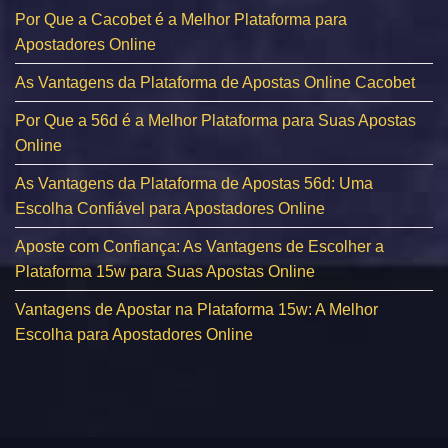
Por Que a Cacobet é a Melhor Plataforma para
Apostadores Online
As Vantagens da Plataforma de Apostas Online Cacobet
Por Que a 56d é a Melhor Plataforma para Suas Apostas
Online
As Vantagens da Plataforma de Apostas 56d: Uma
Escolha Confiável para Apostadores Online
Aposte com Confiança: As Vantagens de Escolher a
Plataforma 15w para Suas Apostas Online
Vantagens de Apostar na Plataforma 15w: A Melhor
Escolha para Apostadores Online