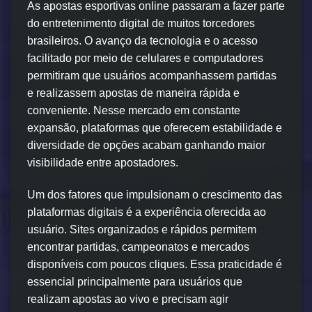
As apostas esportivas online passaram a fazer parte
do entretenimento digital de muitos torcedores
brasileiros. O avanço da tecnologia e o acesso
facilitado por meio de celulares e computadores
permitiram que usuários acompanhassem partidas
e realizassem apostas de maneira rápida e
conveniente. Nesse mercado em constante
expansão, plataformas que oferecem estabilidade e
diversidade de opções acabam ganhando maior
visibilidade entre apostadores.
Um dos fatores que impulsionam o crescimento das
plataformas digitais é a experiência oferecida ao
usuário. Sites organizados e rápidos permitem
encontrar partidas, campeonatos e mercados
disponíveis com poucos cliques. Essa praticidade é
essencial principalmente para usuários que
realizam apostas ao vivo e precisam agir