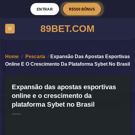
R$500 BÔNUS
ENTRAR
89BET.COM
Home
/
Pescaria
/
Expansão Das Apostas Esportivas
Online E O Crescimento Da Plataforma Sybet No Brasil
Expansão das apostas esportivas
online e o crescimento da
plataforma Sybet no Brasil