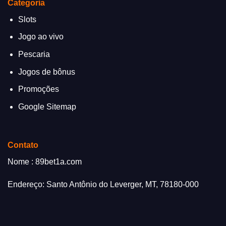
Categoria
Slots
Jogo ao vivo
Pescaria
Jogos de bônus
Promoções
Google Sitemap
Contato
Nome : 89bet1a.com
Endereço: Santo Antônio do Leverger, MT, 78180-000