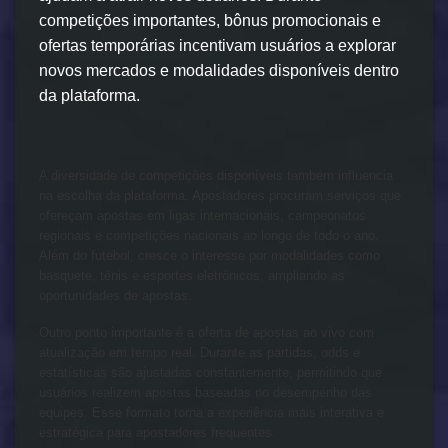
competições importantes, bônus promocionais e
ofertas temporárias incentivam usuários a explorar
novos mercados e modalidades disponíveis dentro
da plataforma.
A diversidade de competições disponíveis também influencia
na escolha da plataforma. Apostadores procuram serviços que
ofereçam apostas em ligas internacionais, campeonatos
regionais e competições nacionais ao longo de todo o ano.
Além do futebol, cresce o interesse por modalidades como
basquete, tênis e esportes eletrônicos, ampliando as
oportunidades de apostas.
Outro ponto importante é a oferta de apostas ao vivo com
atualização em tempo real. Durante as partidas, odds e
estatísticas são ajustadas constantemente, permitindo que
usuários realizem apostas baseadas no desempenho das
equipes. Esse formato torna a experiência mais interativa e
estratégica para apostadores frequentes.