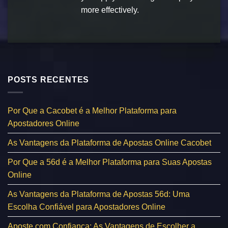
more effectively.
POSTS RECENTES
Por Que a Cacobet é a Melhor Plataforma para
Apostadores Online
As Vantagens da Plataforma de Apostas Online Cacobet
Por Que a 56d é a Melhor Plataforma para Suas Apostas
Online
As Vantagens da Plataforma de Apostas 56d: Uma
Escolha Confiável para Apostadores Online
Aposte com Confiança: As Vantagens de Escolher a