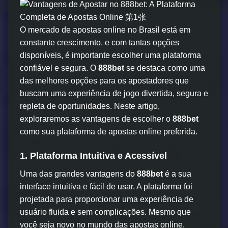
O mercado de apostas online no Brasil está em
constante crescimento, e com tantas opções
disponíveis, é importante escolher uma plataforma
confiável e segura. O
888bet
se destaca como uma
das melhores opções para os apostadores que
buscam uma experiência de jogo divertida, segura e
repleta de oportunidades. Neste artigo,
exploraremos as vantagens de escolher o
888bet
como sua plataforma de apostas online preferida.
1. Plataforma Intuitiva e Acessível
Uma das grandes vantagens do
888bet
é a sua
interface intuitiva e fácil de usar. A plataforma foi
projetada para proporcionar uma experiência de
usuário fluida e sem complicações. Mesmo que
você seja novo no mundo das apostas online,