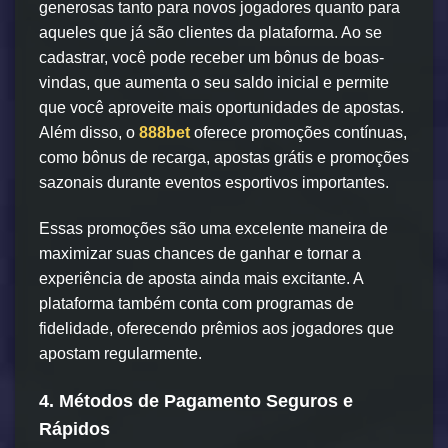
generosas tanto para novos jogadores quanto para
aqueles que já são clientes da plataforma. Ao se
cadastrar, você pode receber um bônus de boas-
vindas, que aumenta o seu saldo inicial e permite
que você aproveite mais oportunidades de apostas.
Além disso, o
888bet
oferece promoções contínuas,
como bônus de recarga, apostas grátis e promoções
sazonais durante eventos esportivos importantes.
Essas promoções são uma excelente maneira de
maximizar suas chances de ganhar e tornar a
experiência de aposta ainda mais excitante. A
plataforma também conta com programas de
fidelidade, oferecendo prêmios aos jogadores que
apostam regularmente.
4. Métodos de Pagamento Seguros e
Rápidos